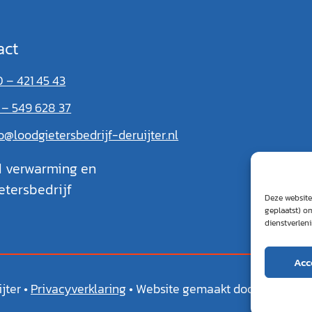
act
 – 421 45 43
 – 549 628 37
o@loodgietersbedrijf-deruijter.nl
d verwarming en
etersbedrijf
Deze website
geplaatst) o
dienstverlen
Acc
jter
•
Privacyverklaring
• Website gemaakt door:
Galileo