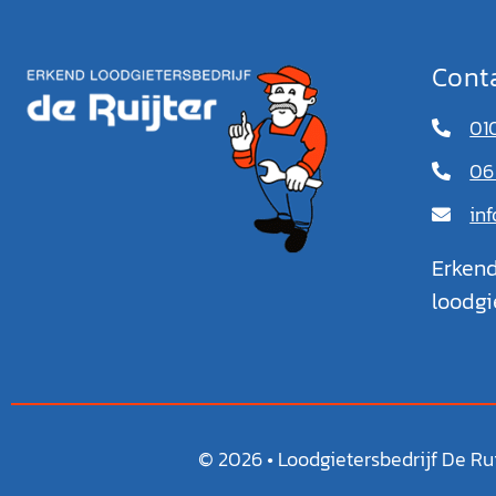
Cont
010
06
inf
Erken
loodgi
© 2026 • Loodgietersbedrijf De Rui