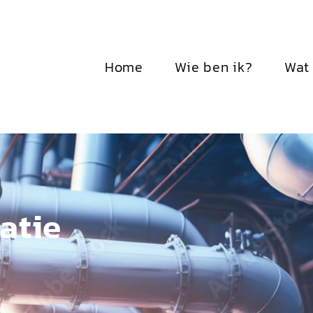
Home
Wie ben ik?
Wat 
atie